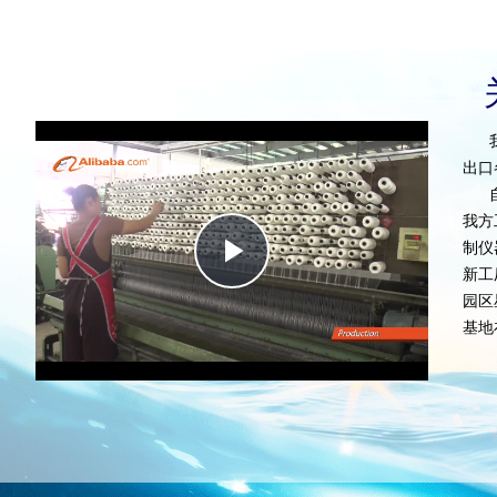
我
出口
自1
我方
Play
制仪
新工
园区
Video
基地