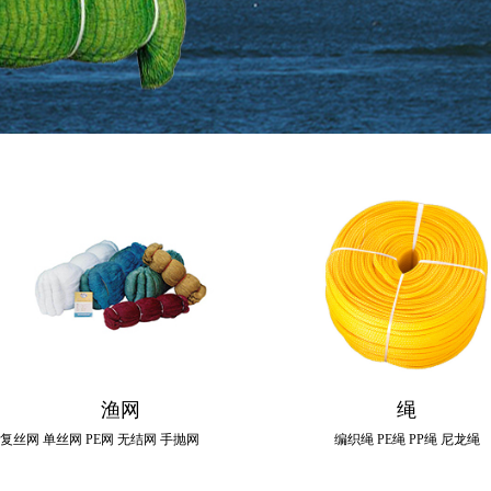
渔网
绳
复丝网 单丝网
PE
网 无结网 手抛网
编织绳
PE
绳
PP
绳 尼龙绳